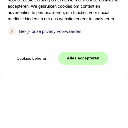
Met hond
accepteren. We gebruiken cookies om content en
advertenties te personaliseren, om functies voor social
media te bieden en om ons websiteverkeer te analyseren.
Periode
Bekijk onze privacy voorwaarden
Voorjaarsvakantie
Meivakantie
Pasen
Alles accepteren
Cookies beheren
Hemelvaart
Pinksteren
Zomervakantie
Herfstvakantie
Kerst
Oud en nieuw
Vakantie 2027