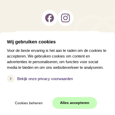
Wij gebruiken cookies
Voor de beste ervaring is het aan te raden om de cookies te
accepteren. We gebruiken cookies om content en
advertenties te personaliseren, om functies voor social
media te bieden en om ons websiteverkeer te analyseren.
Algemene voorwaarden
|
Privacy statement
Bekijk onze privacy voorwaarden
RECRON Voorwaarden
|
Cookies
©
2026
Vakantiepark So What
Alles accepteren
WEB
JONGENS
Content
|
Cookies beheren
Video door
Videolux