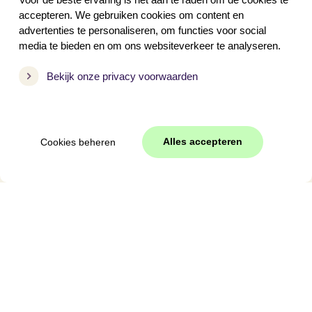
Met hond
accepteren. We gebruiken cookies om content en
advertenties te personaliseren, om functies voor social
media te bieden en om ons websiteverkeer te analyseren.
Periode
Bekijk onze privacy voorwaarden
Voorjaarsvakantie
Meivakantie
Pasen
Alles accepteren
Cookies beheren
Hemelvaart
Pinksteren
Zomervakantie
Herfstvakantie
Kerst
Oud en nieuw
Vakantie 2027