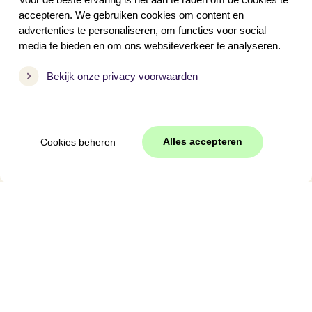
Met hond
accepteren. We gebruiken cookies om content en
advertenties te personaliseren, om functies voor social
media te bieden en om ons websiteverkeer te analyseren.
Periode
Bekijk onze privacy voorwaarden
Voorjaarsvakantie
Meivakantie
Pasen
Alles accepteren
Cookies beheren
Hemelvaart
Pinksteren
Zomervakantie
Herfstvakantie
Kerst
Oud en nieuw
Vakantie 2027